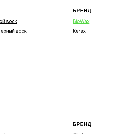
БРЕНД
ой воск
BioWax
ерный воск
Kerax
БРЕНД