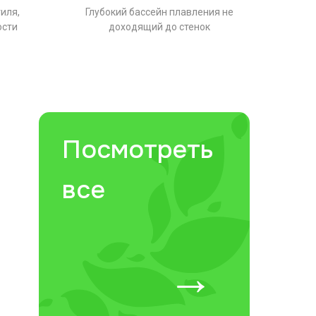
иля,
Глубокий бассейн плавления не
Не
ости
доходящий до стенок
Посмотреть
все
→
✕