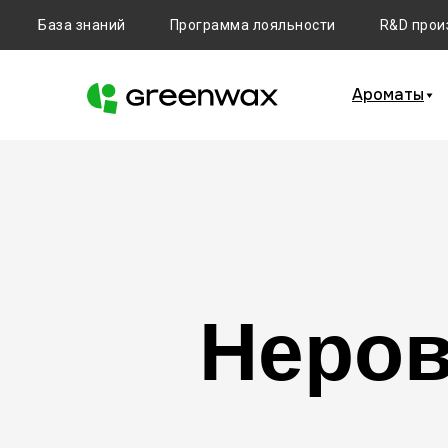
База знаний
Программа лояльности
R&D прои
Ароматы
Неров