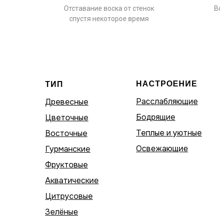
но,
Отставание воска от стенок
В
у
спустя некоторое время
НАСТРОЕНИЕ
ТИП
Расслабляющие
Древесные
Бодрящие
Цветочные
Теплые и уютные
Восточные
Освежающие
Гурманские
Фруктовые
Акватические
Цитрусовые
Зелёные