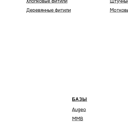
Хлопковые фитили
Штучны
Деревянные фитили
Мотков
БАЗЫ
Augeo
MMB