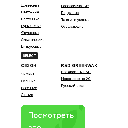
Древесные
Расслабляющие
Цветочные
Бодрящие
Восточные
Теплые и уютные
Гурманские
Освежающие
Фруктовые
Акватические
Цитрусовые
Зелёные
SELECT
СЕЗОН
R&D GREENWAX
Все ароматы R&D
Зимние
Мороженое по 20
Осенние
Русский след
Весенние
Летние
Посмотреть
все