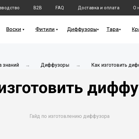
зводство
B2B
FAQ
Доставка и оплата
О 
Воски
Фитили
Диффузоры
Тара
Кр
а знаний
Диффузоры
Как изготовить диф
→
→
 изготовить диффу
Гайд по изготовлению диффузора