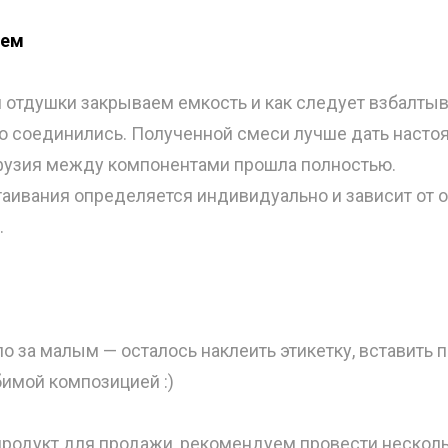
аем
отдушки закрываем емкость и как следует взбалтыв
о соединились. Полученной смеси лучше дать настоя
фузия между компонентами прошла полностью.
таивания определяется индивидуально и зависит от 
.
ло за малым — осталось наклеить этикетку, вставить 
имой композицией :)
продукт для продажи, рекомендуем провести несколь