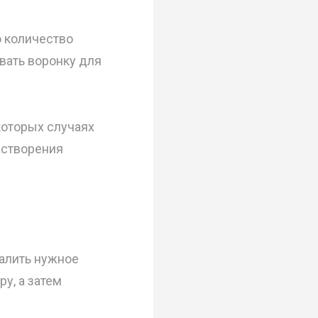
о количество
вать воронку для
которых случаях
астворения
налить нужное
ру, а затем