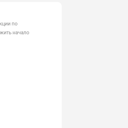
кции по
ожить начало