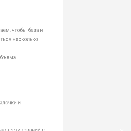
аем, чтобы база и
ться несколько
объема
палочки и
ко тестирований с