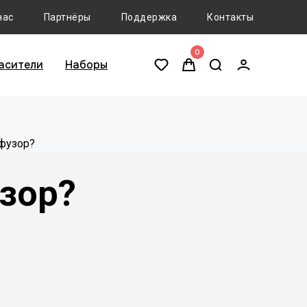
нас
Партнёры
Поддержка
Контакты
0
асители
Наборы
фузор?
зор?