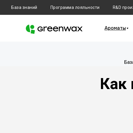
База знаний
Программа лояльности
R&D прои
Ароматы
Баз
Как