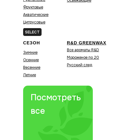
Освежающие
Фруктовые
Акватические
Цитрусовые
Зелёные
SELECT
СЕЗОН
R&D GREENWAX
Все ароматы R&D
Зимние
Мороженое по 20
Осенние
Русский след
Весенние
Летние
Посмотреть
все