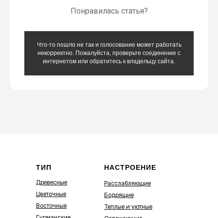
Понравилась статья?
Что-то пошло не так и голосование может работать
некорректно. Пожалуйста, проверьте соединение с
интернетом или обратитесь к владельцу сайта.
ТИП
НАСТРОЕНИЕ
Древесные
Расслабляющие
Цветочные
Бодрящие
Восточные
Теплые и уютные
Гурманские