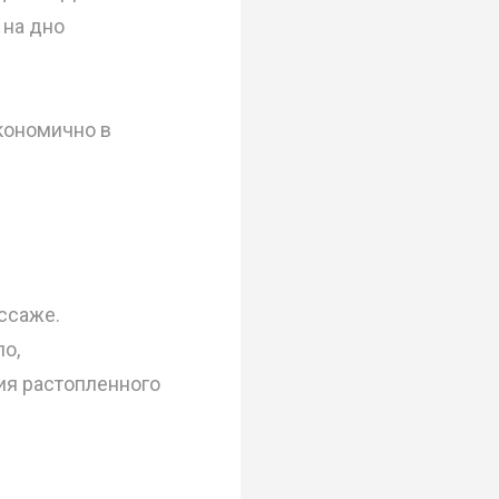
 на дно
экономично в
ссаже.
ло,
ия растопленного