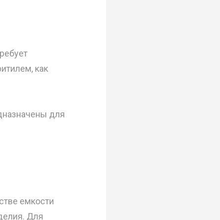
требует
итилем, как
едназначены для
естве емкости
делия. Для