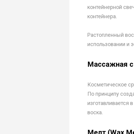
контейнерной свеч
контейнера.
Растопленный воск
использовании и 
Массажная с
Косметическое ср
По принципу созда
изготавливается в
воска.
Мелт (Wax Me