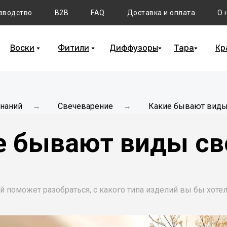
зводство
B2B
FAQ
Доставка и оплата
О 
Воски
Фитили
Диффузоры
Тара
Кр
знаний
Свечеварение
Какие бывают виды
→
→
е бывают виды св
 поможет разобраться, с какого типа изделий вы бы хотел