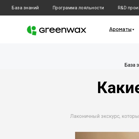
База знаний
Программа лояльности
R&D прои
Ароматы
База 
Каки
Лаконичный экскурс, который