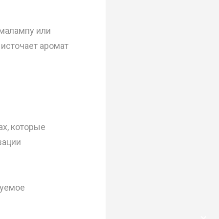
омалампу или
 источает аромат
ах, которые
зации
руемое