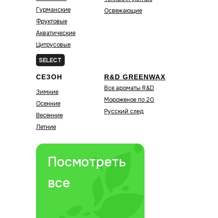
Гурманские
Освежающие
Фруктовые
Акватические
Цитрусовые
Зелёные
SELECT
СЕЗОН
R&D GREENWAX
Все ароматы R&D
Зимние
Мороженое по 20
Осенние
Русский след
Весенние
Летние
Посмотреть
все