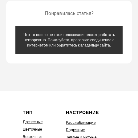
Понравилась статья?
Что-то пошло не так и голосование может работать
некорректно. Пожалуйста, проверьте соединение с
интернетом или обратитесь к владельцу сайта.
ТИП
НАСТРОЕНИЕ
Древесные
Расслабляющие
Цветочные
Бодрящие
Восточные
Теплые и уютные