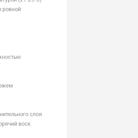
я ровной
рхностью
можем
нительного слоя
орячий воск