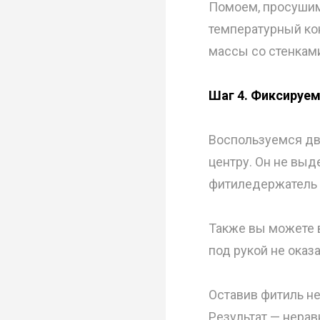
Помоем, просушим 
температурный ко
массы со стенками
Шаг 4. Фиксируе
Воспользуемся дв
центру. Он не выд
фитиледержатель 
Также вы можете 
под рукой не оказ
Оставив фитиль не
Результат — нерав