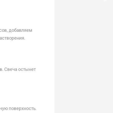
✕
усов, добавляем
астворения.
в. Свеча остынет
очую поверхность.