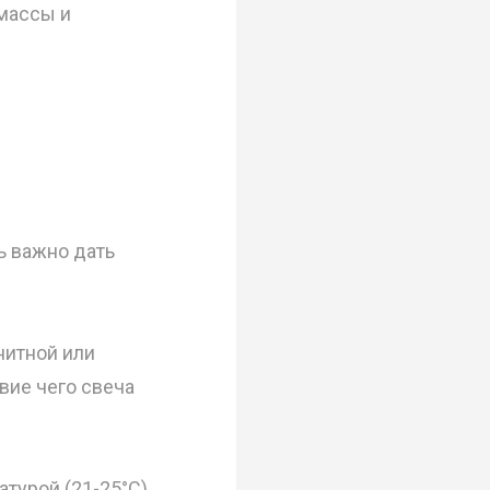
массы и
ь важно дать
нитной или
вие чего свеча
атурой (21-25°С)