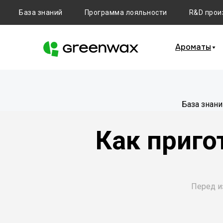
База знаний
Программа лояльности
R&D прои
Ароматы
База знани
Как приго
Перед и