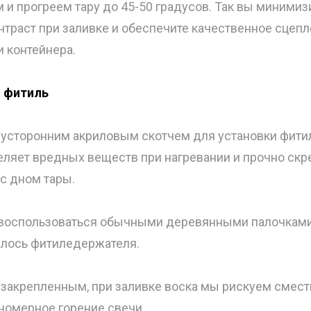
и прогреем тару до 45-50 градусов. Так вы минимиз
нтраст при заливке и обеспечите качественное сцеп
 контейнера.
м фитиль
усторонним акриловым скотчем для установки фитил
еляет вредных веществ при нагревании и прочно скр
с дном тары.
воспользоваться обычными деревянными палочками 
алось фитиледержателя.
закрепленным, при заливке воска мы рискуем смести
номерное горение свечи.