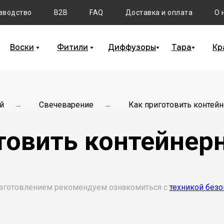
зводство
B2B
FAQ
Доставка и оплата
О 
Воски
Фитили
Диффузоры
Тара
Кр
й
Свечеварение
Как приготовить контей
→
→
товить контейнер
зготовлением рекомендуем ознакомиться с
техникой безо