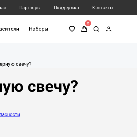
нас
Партнёры
Поддержка
Контакты
0
асители
Наборы
нерную свечу?
ную свечу?
пасности