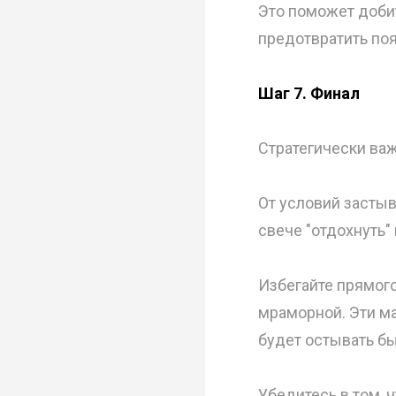
Это поможет доби
предотвратить поя
Шаг 7. Финал
Стратегически важ
От условий застыв
свече "отдохнуть"
Избегайте прямого
мраморной. Эти м
будет остывать бы
Убедитесь в том, 