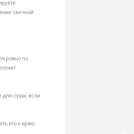
ируете
ление свечной
я ровно по
епляет
для суши, если
ть его к краю.