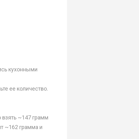
ись кухонными
ьте ее количество.
о взять ~147 грамм
ит ~162 грамма и