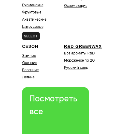
Гурманские
Освежающие
Фруктовые
Акватические
Цитрусовые
Зелёные
SELECT
СЕЗОН
R&D GREENWAX
Все ароматы R&D
Зимние
Мороженое по 20
Осенние
Русский след
Весенние
Летние
Посмотреть
все