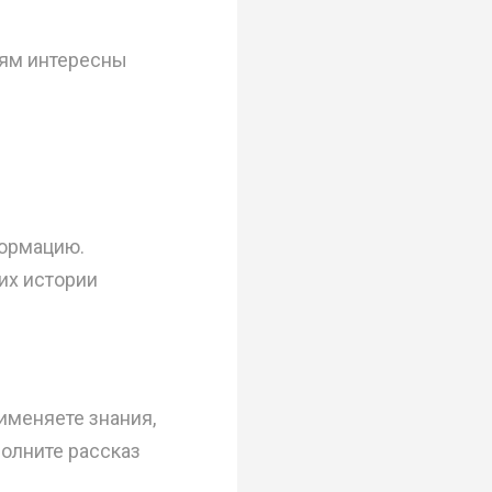
лям интересны
формацию.
 их истории
именяете знания,
олните рассказ