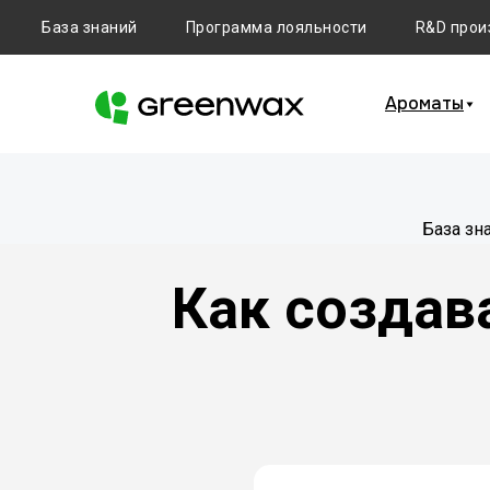
База знаний
Программа лояльности
R&D прои
Ароматы
База зн
Как создав