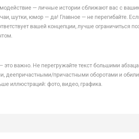
модействие — личные истории сближают вас с ваши
аи, шутки, юмор — да! Главное — не перегибайте. Ес
ответствует вашей концепции, лучше ограничиться п
нтом.
 это важно. Не перегружайте текст большими абзац
и, деепричастными/причастными оборотами и обили
ше иллюстраций: фото, видео, графика.