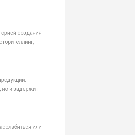
сторией создания
сторителлинг,
продукции.
, но и задержит
асслабиться или