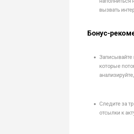
наполниться 
вызвать интер
Бонус-реком
Записывайте 
которые пото
анализируйте,
Следите за т
отсылки к ак