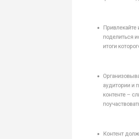
Привлекайте 
поделиться и
итоги которог
Организовыва
аудитории и п
контенте – сл
поучаствоват
Контент долж