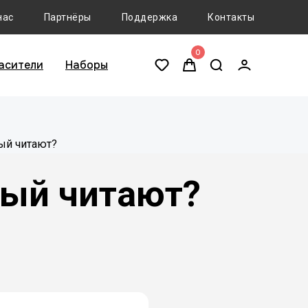
нас
Партнёры
Поддержка
Контакты
0
асители
Наборы
рый читают?
рый читают?