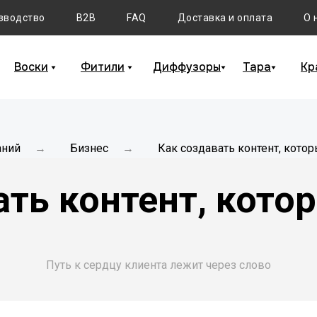
зводство
B2B
FAQ
Доставка и оплата
О 
Воски
Фитили
Диффузоры
Тара
Кр
аний
Бизнес
Как создавать контент, кото
→
→
ать контент, кото
Путь к сердцу клиента лежит через слово