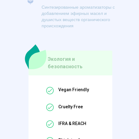
Синтезированные ароматизаторы с
добавлением эфирных масел и
душистых веществ органического
происхождения
Экология и
безопасность
Vegan Friendly
Cruelty Free
IFRA & REACH