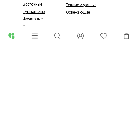
Восточные
Теплые и уютные
Гурманские
Освежающие
Фруктовые
Акватические
Цитрусовые
Зелёные
SELECT
СЕЗОН
R&D GREENWAX
Все ароматы R&D
Зимние
Мороженое по 20
Осенние
Русский след
Весенние
Летние
Посмотреть
все