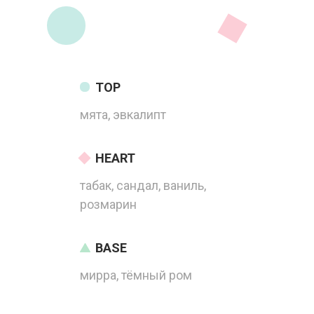
TOP
мята, эвкалипт
HEART
табак, сандал, ваниль,
розмарин
BASE
мирра, тёмный ром