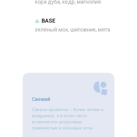
кора дуба, кедр, магнолия
BASE
зелёный мох, шиповник, мята
Свежий
Свежие ароматы
– более легкие и
воздушные, а в нотах часто
встречаются цитрусовые,
травянистые и озоновые ноты