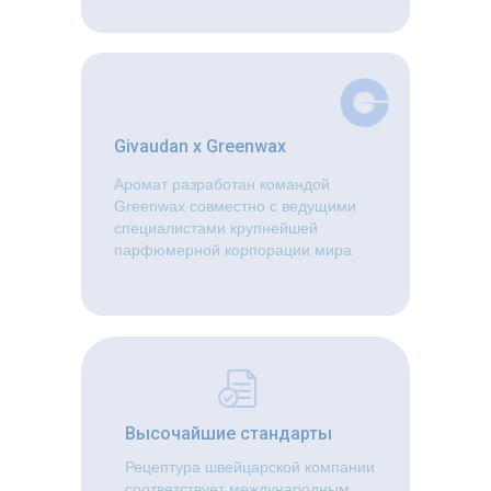
Givaudan x Greenwax
Аромат разработан командой
Greenwax совместно с ведущими
специалистами крупнейшей
парфюмерной корпорации мира
Высочайшие стандарты
Рецептура швейцарской компании
соответствует международным