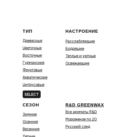
ТИП
НАСТРОЕНИЕ
Древесные
Расслабляющие
Цветочные
Бодрящие
Восточные
Теплые и уютные
Гурманские
Освежающие
Фруктовые
Акватические
Цитрусовые
Зелёные
SELECT
СЕЗОН
R&D GREENWAX
Все ароматы R&D
Зимние
Мороженое по 20
Осенние
Русский след
Весенние
Летние