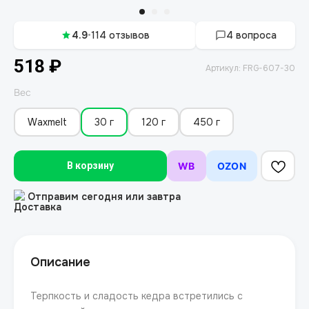
4.9
•
114 отзывов
4 вопроса
518
₽
Артикул:
FRG-607-30
Вес
Waxmelt
30 г
120 г
450 г
В корзину
WB
OZON
Отправим сегодня или завтра
Описание
Терпкость и сладость кедра встретились с