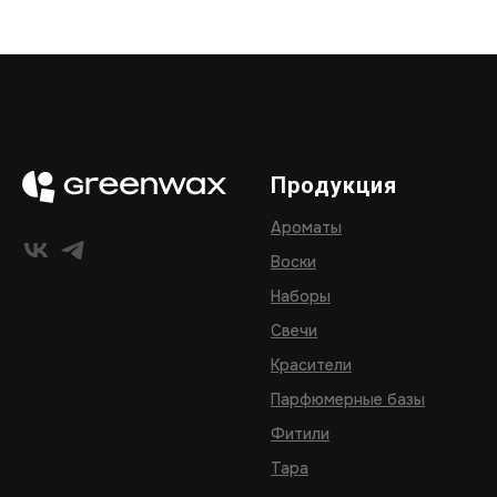
Продукция
Ароматы
Воски
Наборы
Свечи
Красители
Парфюмерные базы
Фитили
Тара