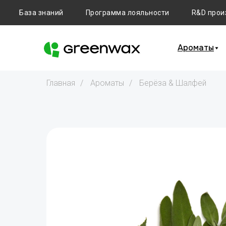
База знаний
Программа лояльности
R&D прои
Ароматы
Главная
/
Ароматы
/
Берёза & Шалфей