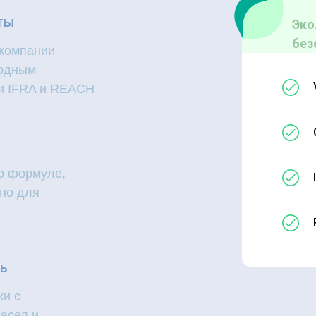
ты
Эко
без
 компании
родным
и IFRA и REACH
о формуле,
но для
ь
ки с
асел и