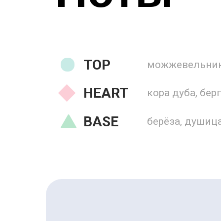
TOP
можжевельник,
HEART
кора дуба, бер
BASE
берёза, душиц