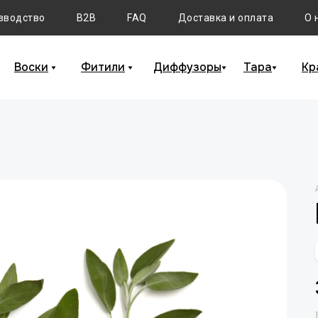
зводство
B2B
FAQ
Доставка и оплата
О 
Воски
Фитили
Диффузоры
Тара
Кр