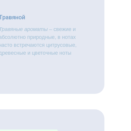
Травяной
Травяные ароматы
– свежие и
абсолютно природные, в нотах
часто встречаются цитрусовые,
древесные и цветочные ноты