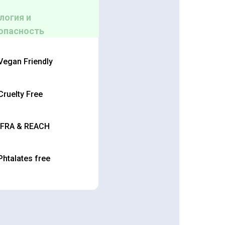
логия и
опасность
Vegan Friendly
Cruelty Free
IFRA & REACH
Phtalates free