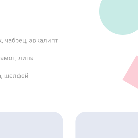
 чабрец, эвкалипт
гамот, липа
а, шалфей