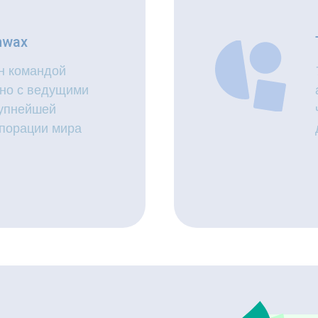
nwax
н командой
но с ведущими
рупнейшей
порации мира