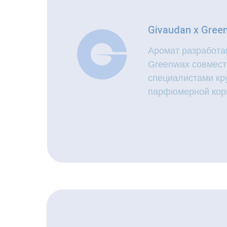
Givaudan x Gree
Аромат разработа
Greenwax совмест
специалистами к
парфюмерной кор