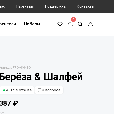
нас
Партнёры
Поддержка
Контакты
0
асители
Наборы
Артикул:
FRG-616-30
Берёза & Шалфей
4.9
•
54 отзыва
4 вопроса
387
₽
Вес