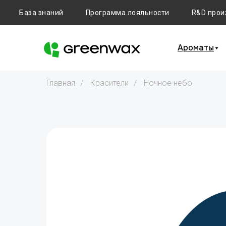
База знаний
Программа лояльности
R&D прои
Ароматы
Главная
/
Красители
/
Ночное небо