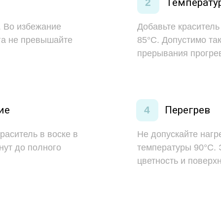
2
Температу
. Во избежание
Добавьте краситель
га не превышайте
85°C. Допустимо та
прерывания прогре
ие
4
Перегрев
раситель в воске в
Не допускайте нагр
нут до полного
температуры 90°C. 
цветность и поверх