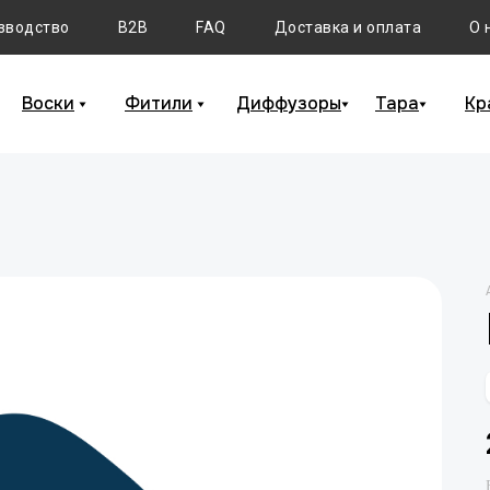
зводство
B2B
FAQ
Доставка и оплата
О 
Воски
Фитили
Диффузоры
Тара
Кр