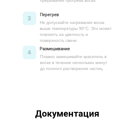
прерывания прогрева воска
Перегрев
3
Не допускайте нагревания воска
выше температуры 90°C. Это может
повлиять на цветность и
поверхность свечи
Размешивание
4
Плавно замешивайте краситель в
воске в течение нескольких минут
до полного растворения частиц
Документация