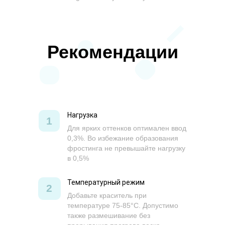
Рекомендации
Нагрузка
1
Для ярких оттенков оптимален ввод
0,3%. Во избежание образования
фростинга не превышайте нагрузку
в 0,5%
Температурный режим
2
Добавьте краситель при
температуре 75-85°C. Допустимо
также размешивание без