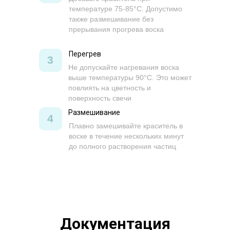
температуре 75-85°C. Допустимо
также размешивание без
прерывания прогрева воска
Перегрев
3
Не допускайте нагревания воска
выше температуры 90°C. Это может
повлиять на цветность и
поверхность свечи
Размешивание
4
Плавно замешивайте краситель в
воске в течение нескольких минут
до полного растворения частиц
Документация