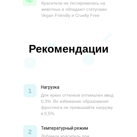
Красители не тестировались на
животных и обладают статусами
Vegan Friendly и Cruelty Free
Рекомендации
Нагрузка
1
Для ярких оттенков оптимален ввод
0,3%. Во избежание образования
фростинга не превышайте нагрузку
в 0,5%
Температурный режим
2
Добавьте краситель при