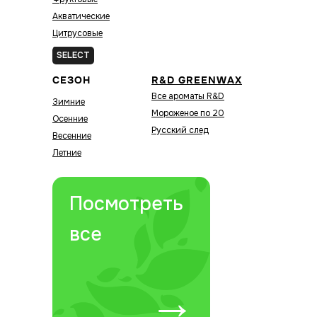
Акватические
Цитрусовые
Зелёные
SELECT
СЕЗОН
R&D GREENWAX
Все ароматы R&D
Зимние
Мороженое по 20
Осенние
Русский след
Весенние
Летние
Посмотреть
все
→