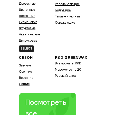
Древесные
Расслабляющие
Цветочные
Бодрящие
Восточные
Теплые и уютные
Гурманские
Освежающие
Фруктовые
Акватические
Цитрусовые
Зелёные
SELECT
СЕЗОН
R&D GREENWAX
Все ароматы R&D
Зимние
Мороженое по 20
Осенние
Русский след
Весенние
Летние
Посмотреть
все