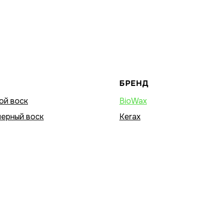
БРЕНД
ой воск
BioWax
ерный воск
Kerax