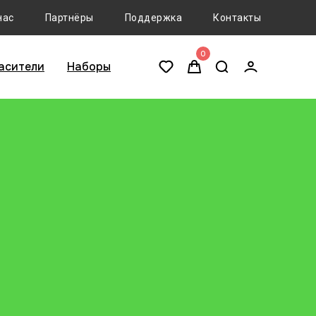
нас
Партнёры
Поддержка
Контакты
0
асители
Наборы