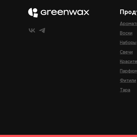
Прод
Аромат
Воски
Наборы
Свечи
Красит
Парфюм
Фитили
Тара