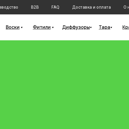
зводство
B2B
FAQ
Доставка и оплата
О 
Воски
Фитили
Диффузоры
Тара
Кр