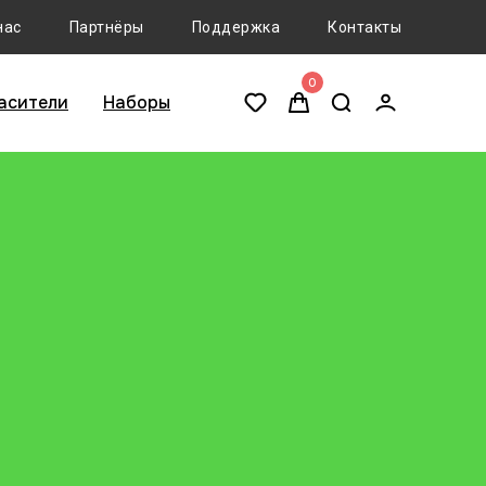
нас
Партнёры
Поддержка
Контакты
0
асители
Наборы