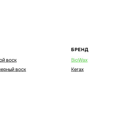
БРЕНД
ой воск
BioWax
ерный воск
Kerax