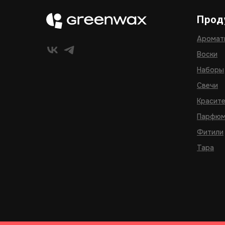
Прод
Аромат
Воски
Наборы
Свечи
Красит
Парфюм
Фитили
Тара