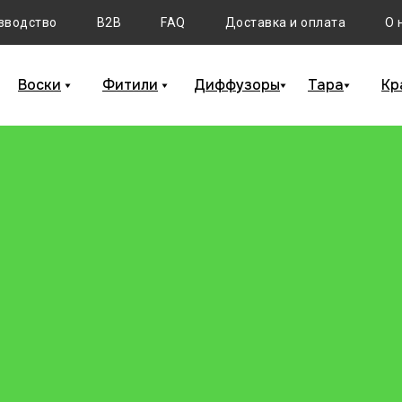
зводство
B2B
FAQ
Доставка и оплата
О 
Воски
Фитили
Диффузоры
Тара
Кр