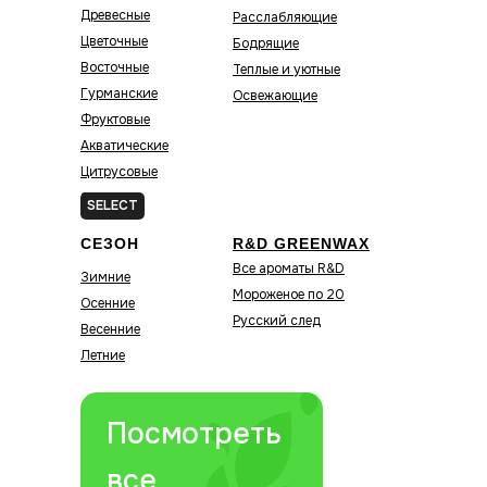
Древесные
Расслабляющие
Цветочные
Бодрящие
Восточные
Теплые и уютные
Гурманские
Освежающие
Фруктовые
Акватические
Цитрусовые
Зелёные
SELECT
СЕЗОН
R&D GREENWAX
Все ароматы R&D
Зимние
Мороженое по 20
Осенние
Русский след
Весенние
Летние
Посмотреть
все