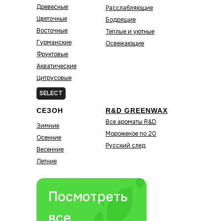
Древесные
Расслабляющие
Цветочные
Бодрящие
Восточные
Теплые и уютные
Гурманские
Освежающие
Фруктовые
Акватические
Цитрусовые
Зелёные
SELECT
СЕЗОН
R&D GREENWAX
Все ароматы R&D
Зимние
Мороженое по 20
Осенние
Русский след
Весенние
Летние
Посмотреть
все