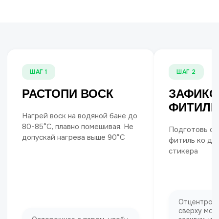
ШАГ 1
ШАГ 2
РАСТОПИ ВОСК
ЗАФИКС
ФИТИЛЬ
Нагрей воск на водяной бане до
80-85°C, плавно помешивая. Не
Подготовь ст
допускай нагрева выше 90°С
фитиль ко дн
стикера
Отцентрова
сверху мож