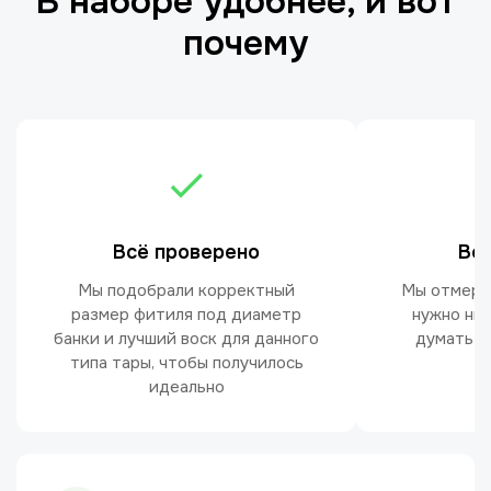
В наборе удобнее, и вот
почему
Всё проверено
Вс
Мы подобрали корректный
Мы отмерил
размер фитиля под диаметр
нужно ни
банки и лучший воск для данного
думать о
типа тары, чтобы получилось
идеально