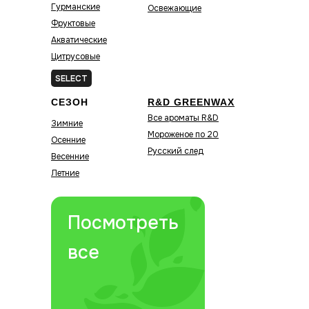
Гурманские
Освежающие
Фруктовые
Акватические
Цитрусовые
Зелёные
SELECT
СЕЗОН
R&D GREENWAX
Все ароматы R&D
Зимние
Мороженое по 20
Осенние
Русский след
Весенние
Летние
Посмотреть
все