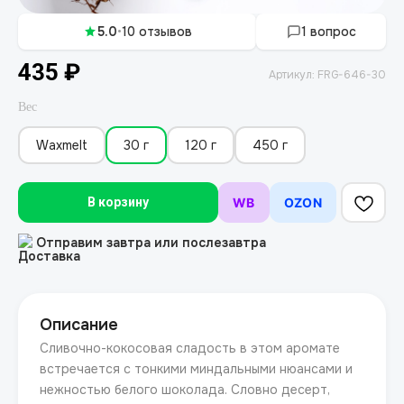
5.0
•
10 отзывов
1 вопрос
435
₽
Артикул:
FRG-646-30
Вес
Waxmelt
30 г
120 г
450 г
В корзину
WB
OZON
Отправим завтра или послезавтра
Описание
Сливочно-кокосовая сладость в этом аромате
встречается с тонкими миндальными нюансами и
нежностью белого шоколада. Словно десерт,