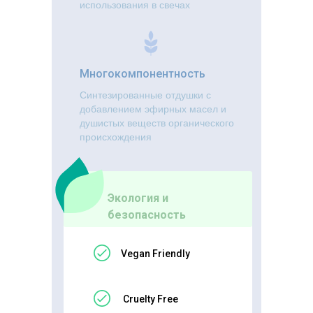
использования в свечах
Многокомпонентность
Синтезированные отдушки с
добавлением эфирных масел и
душистых веществ органического
происхождения
Экология и
безопасность
Vegan Friendly
Cruelty Free