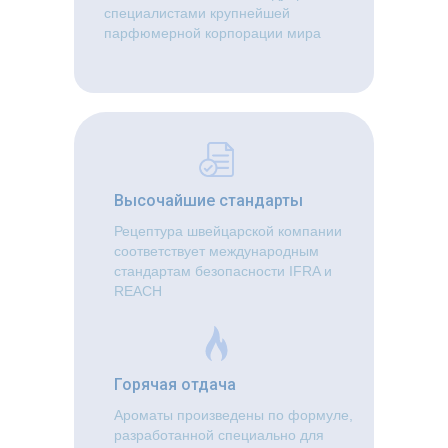
специалистами крупнейшей
парфюмерной корпорации мира
Высочайшие стандарты
Рецептура швейцарской компании
соответствует международным
стандартам безопасности IFRA и
REACH
Горячая отдача
Ароматы произведены по формуле,
разработанной специально для