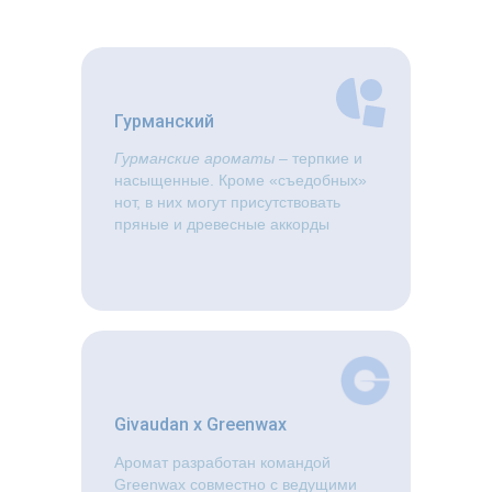
Гурманский
Гурманские ароматы
– терпкие и
насыщенные. Кроме «съедобных»
нот, в них могут присутствовать
пряные и древесные аккорды
Givaudan x Greenwax
Аромат разработан командой
Greenwax совместно с ведущими