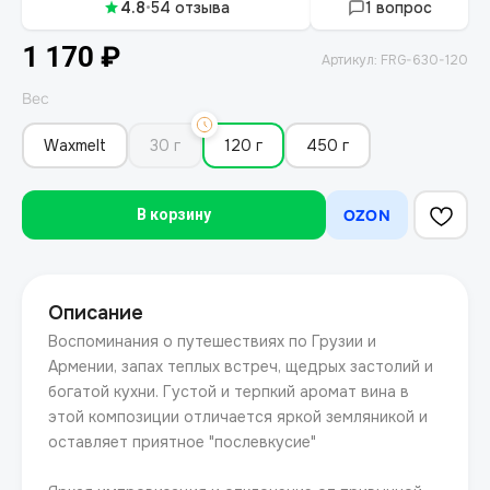
4.8
•
54 отзыва
1 вопрос
1 170
₽
Артикул:
FRG-630-120
Вес
Waxmelt
30 г
120 г
450 г
OZON
В корзину
Описание
Воспоминания о путешествиях по Грузии и
Армении, запах теплых встреч, щедрых застолий и
богатой кухни. Густой и терпкий аромат вина в
этой композиции отличается яркой земляникой и
оставляет приятное "послевкусие"