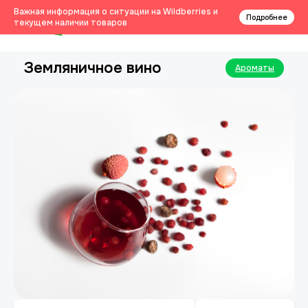
0
Важная информация о ситуации на Wildberries и
Подробнее
текущем наличии товаров
Земляничное вино
Ароматы