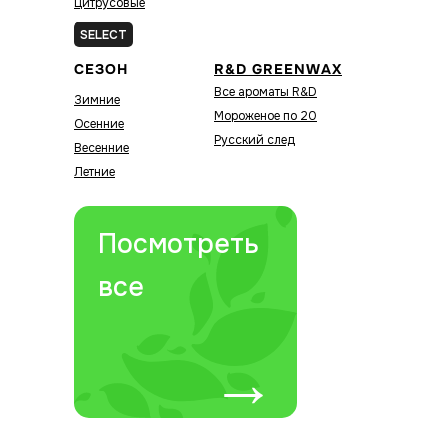
Цитрусовые
Зелёные
SELECT
СЕЗОН
R&D GREENWAX
Все ароматы R&D
Зимние
Мороженое по 20
Осенние
Русский след
Весенние
Летние
Посмотреть
все
→