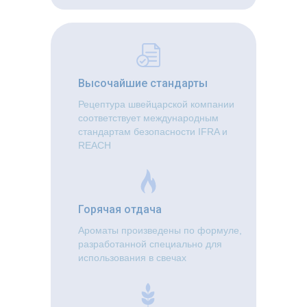
Высочайшие стандарты
Рецептура швейцарской компании
соответствует международным
стандартам безопасности IFRA и
REACH
Горячая отдача
Ароматы произведены по формуле,
разработанной специально для
использования в свечах