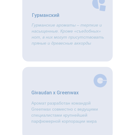
Гурманский
Гурманские ароматы – терпкие и
насыщенные. Кроме «съедобных»
нот, в них могут присутствовать
пряные и древесные аккорды
Givaudan x Greenwax
Аромат разработан командой
Greenwax совместно с ведущими
специалистами крупнейшей
парфюмерной корпорации мира