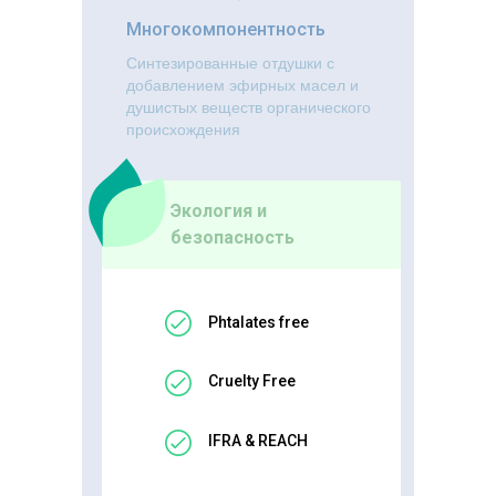
Многокомпонентность
Синтезированные отдушки с
добавлением эфирных масел и
душистых веществ органического
происхождения
Экология и
безопасность
Phtalates free
Cruelty Free
IFRA & REACH