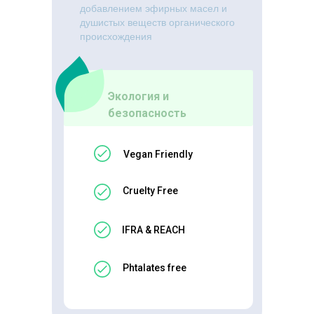
добавлением эфирных масел и
душистых веществ органического
происхождения
Экология и
безопасность
Vegan Friendly
Cruelty Free
IFRA & REACH
Phtalates free