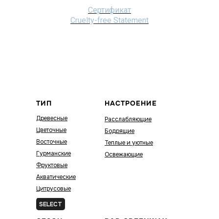
Сертификат
Cruelty-free Statement
ТИП
НАСТРОЕНИЕ
Древесные
Расслабляющие
Цветочные
Бодрящие
Восточные
Теплые и уютные
Гурманские
Освежающие
Фруктовые
Акватические
Цитрусовые
Зелёные
SELECT