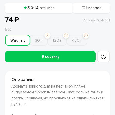
5.0
•
14 отзывов
1 вопрос
74
₽
Артикул:
WM-641
Вес
Waxmelt
30 г
120 г
450 г
В корзину
Описание
Аромат знойного дня на песчаном пляже,
обдуваемом морским ветром. Вкус соли на губах и
слегка шершавая, но прохладная на ощупь льняная
рубашка