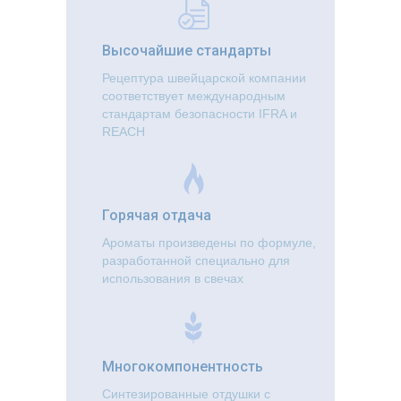
Высочайшие стандарты
Рецептура швейцарской компании
соответствует международным
стандартам безопасности IFRA и
REACH
Горячая отдача
Ароматы произведены по формуле,
разработанной специально для
использования в свечах
Многокомпонентность
Синтезированные отдушки с